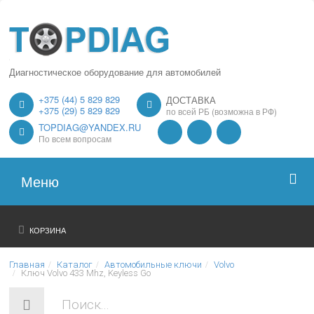
Диагностическое оборудование для автомобилей
+375 (44) 5 829 829
ДОСТАВКА
+375 (29) 5 829 829
по всей РБ (возможна в РФ)
TOPDIAG@YANDEX.RU
По всем вопросам
Меню
Главная
КОРЗИНА
О нас
Главная
Каталог
Автомобильные ключи
Volvo
Ключ Volvo 433 Mhz, Keyless Go
Каталог