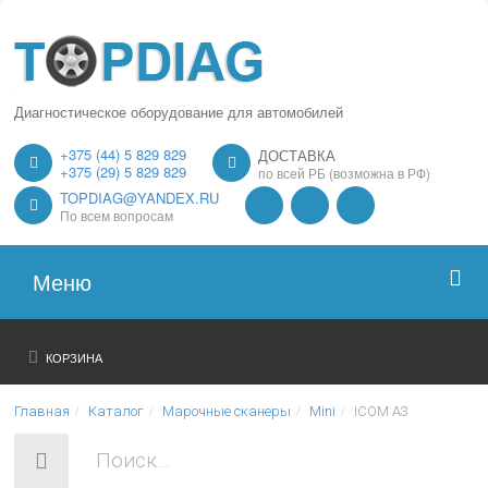
Диагностическое оборудование для автомобилей
+375 (44) 5 829 829
ДОСТАВКА
+375 (29) 5 829 829
по всей РБ (возможна в РФ)
TOPDIAG@YANDEX.RU
По всем вопросам
Меню
Главная
КОРЗИНА
О нас
Главная
Каталог
Марочные сканеры
Mini
ICOM A3
Каталог