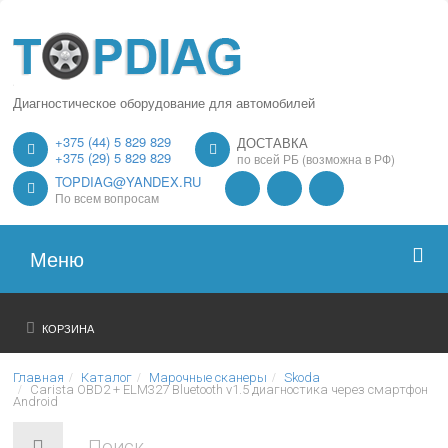
Диагностическое оборудование для автомобилей
+375 (44) 5 829 829
ДОСТАВКА
+375 (29) 5 829 829
по всей РБ (возможна в РФ)
TOPDIAG@YANDEX.RU
По всем вопросам
Меню
Главная
КОРЗИНА
О нас
Главная
Каталог
Марочные сканеры
Skoda
Carista OBD2 + ELM327 Bluetooth v1.5 диагностика через смартфон
Android
Каталог