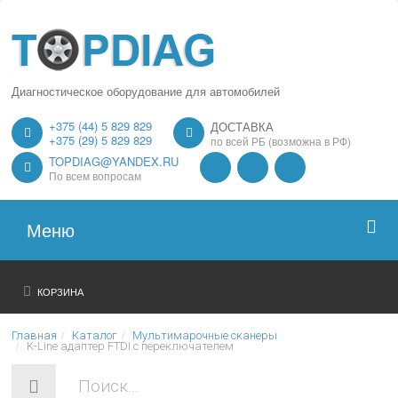
Диагностическое оборудование для автомобилей
+375 (44) 5 829 829
ДОСТАВКА
+375 (29) 5 829 829
по всей РБ (возможна в РФ)
TOPDIAG@YANDEX.RU
По всем вопросам
Меню
Главная
КОРЗИНА
О нас
Главная
Каталог
Мультимарочные сканеры
K-Line адаптер FTDI с переключателем
Каталог