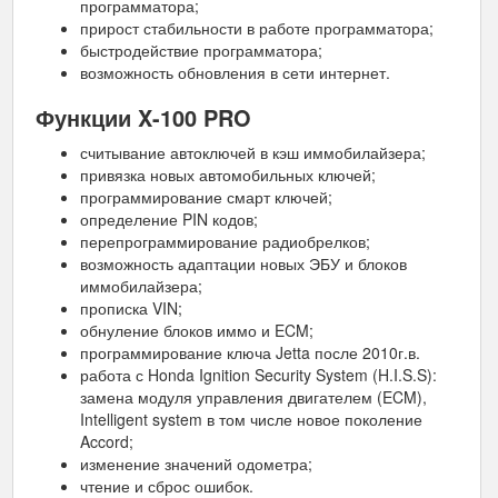
программатора;
прирост стабильности в работе программатора;
быстродействие программатора;
возможность обновления в сети интернет.
Функции X-100 PRO
считывание автоключей в кэш иммобилайзера;
привязка новых автомобильных ключей;
программирование смарт ключей;
определение PIN кодов;
перепрограммирование радиобрелков;
возможность адаптации новых ЭБУ и блоков
иммобилайзера;
прописка VIN;
обнуление блоков иммо и ECM;
программирование ключа Jetta после 2010г.в.
работа с Honda Ignition Security System (H.I.S.S):
замена модуля управления двигателем (ECM),
Intelligent system в том числе новое поколение
Accord;
изменение значений одометра;
чтение и сброс ошибок.