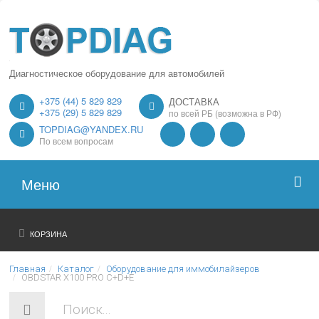
Диагностическое оборудование для автомобилей
+375 (44) 5 829 829
ДОСТАВКА
+375 (29) 5 829 829
по всей РБ (возможна в РФ)
TOPDIAG@YANDEX.RU
По всем вопросам
Меню
Главная
КОРЗИНА
О нас
Главная
Каталог
Оборудование для иммобилайзеров
OBDSTAR X100 PRO C+D+E
Каталог