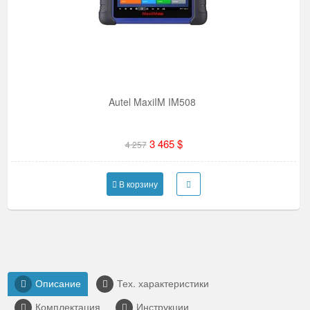
Autel MaxiIM IM508
3 465 $
4 257
В корзину
Описание
Тех. характеристики
Комплектация
Инструкции