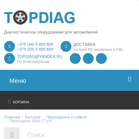
Диагностическое оборудование для автомобилей
+375 (44) 5 829 829
ДОСТАВКА
+375 (29) 5 829 829
по всей РБ (возможна в РФ)
TOPDIAG@YANDEX.RU
По всем вопросам
Меню
Главная
КОРЗИНА
О нас
Главная
Каталог
Переходники и кабели
Переходник MAN 37 pin
Каталог