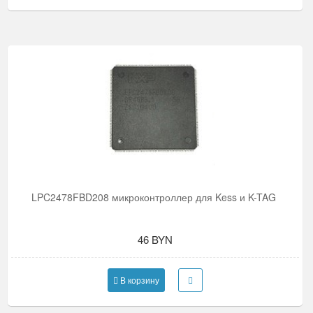
LPC2478FBD208 микроконтроллер для Kess и K-TAG
46 BYN
В корзину