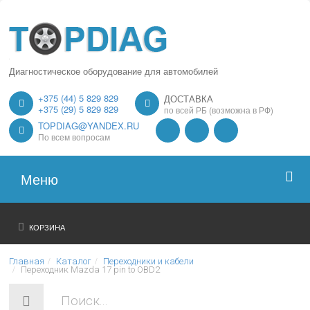
Диагностическое оборудование для автомобилей
+375 (44) 5 829 829
ДОСТАВКА
+375 (29) 5 829 829
по всей РБ (возможна в РФ)
TOPDIAG@YANDEX.RU
По всем вопросам
Меню
Главная
КОРЗИНА
О нас
Главная
Каталог
Переходники и кабели
Переходник Mazda 17 pin to OBD2
Каталог