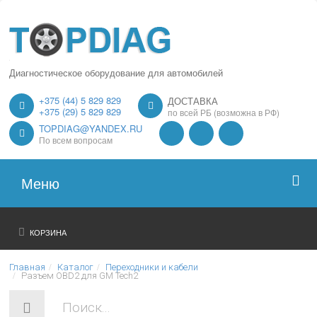
Диагностическое оборудование для автомобилей
+375 (44) 5 829 829
ДОСТАВКА
+375 (29) 5 829 829
по всей РБ (возможна в РФ)
TOPDIAG@YANDEX.RU
По всем вопросам
Меню
Главная
КОРЗИНА
О нас
Главная
Каталог
Переходники и кабели
Разъем OBD2 для GM Tech2
Каталог