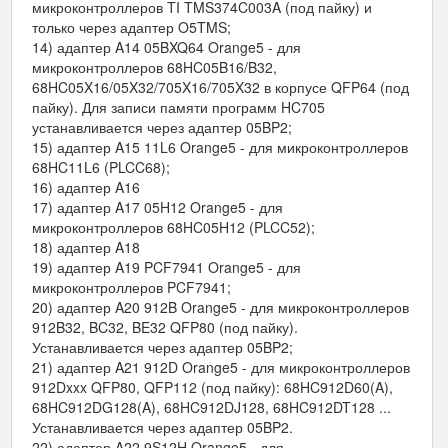
микроконтроллеров TI TMS374C003A (под пайку) и
только через адаптер O5TMS;
14) адаптер A14 05BXQ64 Orange5 - для
микроконтроллеров 68HC05B16/B32,
68HC05X16/05X32/705X16/705X32 в корпусе QFP64 (под
пайку). Для записи памяти программ HC705
устанавливается через адаптер 05BP2;
15) адаптер A15 11L6 Orange5 - для микроконтроллеров
68HC11L6 (PLCC68);
16) адаптер A16
17) адаптер A17 05H12 Orange5 - для
микроконтроллеров 68HC05H12 (PLCC52);
18) адаптер A18
19) адаптер A19 PCF7941 Orange5 - для
микроконтроллеров PCF7941;
20) адаптер A20 912B Orange5 - для микроконтроллеров
912B32, BC32, BE32 QFP80 (под пайку).
Устанавливается через адаптер 05BP2;
21) адаптер A21 912D Orange5 - для микроконтроллеров
912Dxxx QFP80, QFP112 (под пайку): 68HC912D60(A),
68HC912DG128(A), 68HC912DJ128, 68HC912DT128 ...
Устанавливается через адаптер 05BP2.
22) адаптер A22 9S12H Orange5 - для