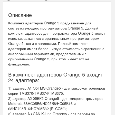
Описание
Комплект адаптеров Orange 5 предназначен для
соответствующего программатора Orange 5. Данный
комплект адаптеров для программатора Orange 5 может
использоваться как с оригинальным программатором
Orange 5, так и с аналогами. Полный комплект
адаптеров имеет более низкую стоимость в сравнении с
аналогичными вариантами, предлагаемыми с
оригинальным Orange 5, при этом имеет тот же
функционал.
В комплект адаптеров Orange 5 входит
24 адаптера:
1) адаптер A1 O5TMS Orange5 - для микроконтроллеров
серии TMS370/TMS374/TMS375;
2) адаптер A2 05BP2 Orange5 - для микроконтроллеров
Motorola 68HC05B6/HC05B8/HC05B16 и
68HC705B16/HC705B32 (PLCC52);
3) адаптер A3 CAN K-Line Orange5 - для работы по