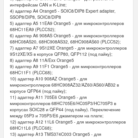
интерфейсам CAN и K-Line;
4) адаптер A4 Orange5 - SOIC8/DIP8 Expert adapter,
SSOP8/DIP8, SOIC8/DIP8
5) адаптер A5 11EA9 Orange5 - для микроконтроллеров
68HC11EA9 (PLCC52);
6) адаптер A6 908AS Orange5 - для микроконтроллеров
68HC08AS20, 68HC908AS32, 68HC908AS60 (PLCC52);
7) адаптер A7 9S12XE Orange5 - для микроконтроллеров
9S12XE/XS в корпусе QFP80, QFP112 (под пайку);
8) адаптер A8 11A/Exx Orange5
9) адаптер A9 11F1 Orange5 - для микроконтроллеров
68HC11F1 (PLCC68);
10) адаптер A10 908AZ Orange5 - для
микроконтроллеров 68HC908AZ32/AZ60/AS60/AB32 в
корпусе QFP64 (под пайку);
11) адаптер A11 705E6 Orange5 - для
микроконтроллеров 68HC705E6/HC05P3/HC705P3 в
корпусах SOIC28 и QFP44 (под пайку). Переключение
между 05P3 и 705P3/E6 джампером на плате;
12) адаптер A12 11L6 Orange5 - для микроконтроллеров
68HC11L6 (PLCC68);
13) адаптер A13 TMS374C003 Orange5 - для