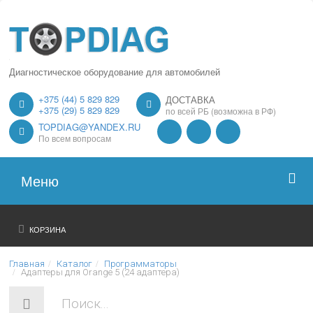
Диагностическое оборудование для автомобилей
+375 (44) 5 829 829
ДОСТАВКА
+375 (29) 5 829 829
по всей РБ (возможна в РФ)
TOPDIAG@YANDEX.RU
По всем вопросам
Меню
Главная
КОРЗИНА
О нас
Главная
Каталог
Программаторы
Адаптеры для Orange 5 (24 адаптера)
Каталог