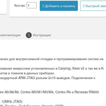
Кол-во:
Добавить в корзину
Быстрый зак
Комплектация
Инструкции
ачен для внутрисхемной отладки и программирования систем на
ание микросхем установленных в Carprog, Kess v2 а так же в K-
итов и токенов в данных приборах.
тандартный ARM JTAG разъем 2х10 выводов. Подключение к
tex-A5/A8/A9, Cortex-M0/M1/M3/M4, Cortex-R4 и Renesas RX600
z, 12MHz JTAG)