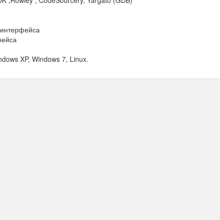
K ,Rowley , CodeSourcery, Yargato (GDB)
G-интерфейса
фейса
dows XP, Windows 7, Linux.