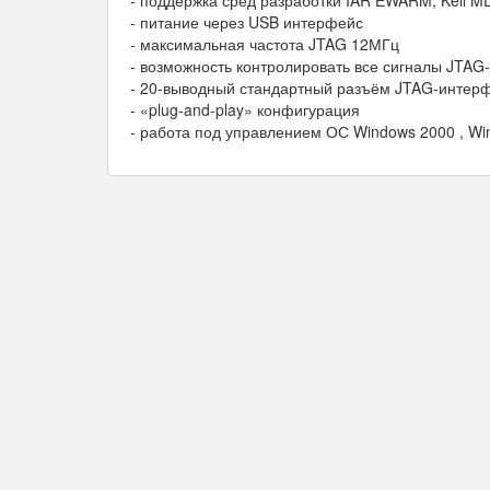
- поддержка сред разработки IAR EWARM, Keil MD
- питание через USB интерфейс
- максимальная частота JTAG 12МГц
- возможность контролировать все сигналы JTA
- 20-выводный стандартный разъём JTAG-интер
- «plug-and-play» конфигурация
- работа под управлением ОС Windows 2000 , Win