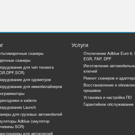
ог
Услуги
льтимарочные сканеры
Отключение Adblue Euro 6,
EGR, FAP, DPF
рочные сканеры
Изготовление автомобильн
орудование для чип тюнинга
ключей
GR,DPF,SCR)
Ремонт сканеров и адаптер
орудование для одометров
Восстановление и обновле
орудование для иммобилайзеров
прошивок
ограмматоры
Установка и настройка ПО
реходники и кабели
Гарантийное обслуживание
орудование Launch
анеры для грузовых автомобилей
уляторы Adblue (эмулятор
чевины SCR)
анспондеры для автоключей