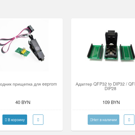
одник прищепка для eeprom
Адаптер QFP32 to DIP32 / QF
DIP28
40 BYN
109 BYN
В корзину
Нет в наличии