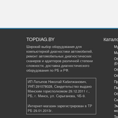
TOPDIAG.BY
Катал
Широкий выбор оборудования для
Му
компьютерной диагностики автомобилей,
Ма
ремонт автомобильных диагностических
Об
сканеров и адаптеров различной степени
(E
сложности, доставка диагностического
Об
оборудования по РБ и РФ.
Об
ИП Латыпов Николай Кабилжанович,
Пр
УНП 291078028, Свидетельство выдано
Пе
Минским горисполкомом 29.12.2011 г.,
Об
РБ, г. Минск, ул. Скрыганова, ЧБ-9.
Ск
Интернет-магазин зарегистрирован в ТР
Эм
РБ 29.01.2013г.
мо
Тр