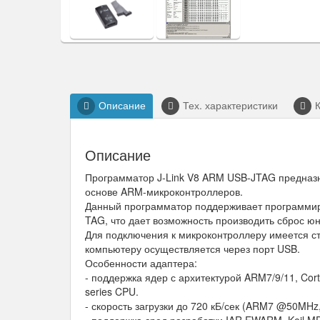
Описание
Тех. характеристики
Описание
Программатор J-Link V8 ARM USB-JTAG предназн
основе ARM-микроконтроллеров.
Данный программатор поддерживает программиров
TAG, что дает возможность производить сброс юн
Для подключения к микроконтроллеру имеется с
компьютеру осуществляется через порт USB.
Особенности адаптера:
- поддержка ядер с архитектурой ARM7/9/11, Cor
series CPU.
- скорость загрузки до 720 кБ/сек (ARM7 @50MH