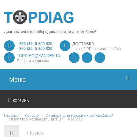
Диагностическое оборудование для автомобилей
+375 (44) 5 829 829
ДОСТАВКА
+375 (29) 5 829 829
по всей РБ (возможна в РФ)
TOPDIAG@YANDEX.RU
По всем вопросам
Меню
Главная
КОРЗИНА
О нас
Главная
Каталог
Сканеры для грузовых автомобилей
Эмулятор Adblue Emulator 8in1+NoX v3.0
Каталог