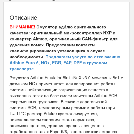
Описание
ВНИМАНИЕ!
Эмулятор адблю оригинального
качества: оригинальный микроконтроллер NXP и
конвертер Aimtec, оригинальный CAN-фильтр для
удаления помех. Предоставим контакты
квалифицированного установщика в случае
необходимости.
Предлагаем услуги по отключению
Adblue Euro 6, NOx, EGR, FAP, DPF в грузовом
транспорте
Эмулятор Adblue Emulator 8in1+NoX v3.0 мочевины 8в1 с
датчиком NOx применяется для копирования работы
системы нейтрализации загрязняющих веществ в
выхлопных газах на базе смеси мочевины Adblue SCR
современных грузовиков. В связи с дороговизной
системы SCR, температурным режимом работы (при
T=-11°C раствор Adblue кристаллизируется),
неисполнением экологического норматива,
описывающего содержание вредных веществ в
отработанных газах Евро-5/6, в постсоветских странах