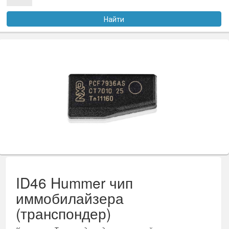
Услуги
Найти
Оплата
Доставка
Файлы
Статьи
Контакты
ID46 Hummer чип
иммобилайзера
(транспондер)