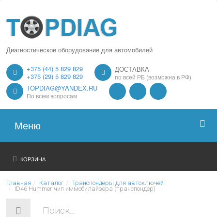
Диагностическое оборудование для автомобилей
+375 (44) 5 829 829
ДОСТАВКА
+375 (29) 5 829 829
по всей РБ (возможна в РФ)
TOPDIAG@YANDEX.RU
По всем вопросам
Меню
Главная
КОРЗИНА
О нас
Главная
Каталог
Транспондеры для автоключей
ID46 Hummer чип иммобилайзера (транспондер)
Каталог