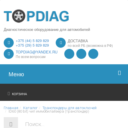
Диагностическое оборудование для автомобилей
+375 (44) 5 829 829
ДОСТАВКА
+375 (29) 5 829 829
по всей РБ (возможна в РФ)
TOPDIAG@YANDEX.RU
По всем вопросам
Меню
Главная
КОРЗИНА
О нас
Главная
Каталог
Транспондеры для автоключей
ID60 (80 bit) чип иммобилайзера (транспондер)
Каталог