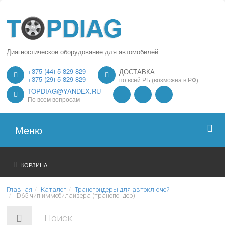
Диагностическое оборудование для автомобилей
+375 (44) 5 829 829
ДОСТАВКА
+375 (29) 5 829 829
по всей РБ (возможна в РФ)
TOPDIAG@YANDEX.RU
По всем вопросам
Меню
Главная
КОРЗИНА
О нас
Главная
Каталог
Транспондеры для автоключей
ID65 чип иммобилайзера (транспондер)
Каталог