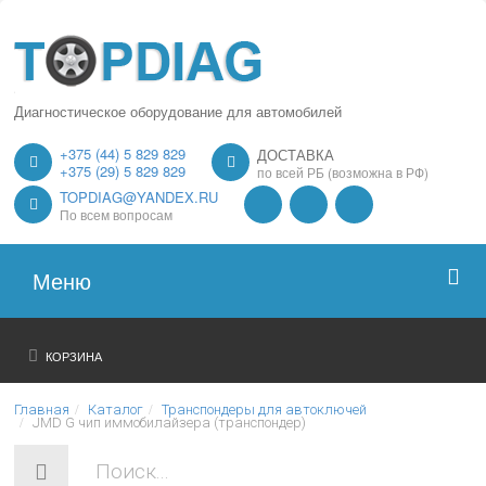
Диагностическое оборудование для автомобилей
+375 (44) 5 829 829
ДОСТАВКА
+375 (29) 5 829 829
по всей РБ (возможна в РФ)
TOPDIAG@YANDEX.RU
По всем вопросам
Меню
Главная
КОРЗИНА
О нас
Главная
Каталог
Транспондеры для автоключей
JMD G чип иммобилайзера (транспондер)
Каталог