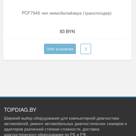
PCF7945 чип иммобилайзера (транспондер)
83 BYN
Нет в наличии
TOPDIAG.BY
Широкий выбор оборудования для компьютерной диагностики
автомобилей, ремонт автомобильных диагностических сканеров и
адаптеров различной степени сложности, доставка
диагностического оборудования по РБ и РФ.