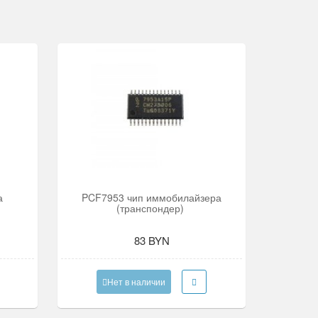
а
PCF7953 чип иммобилайзера
(транспондер)
83 BYN
Нет в наличии