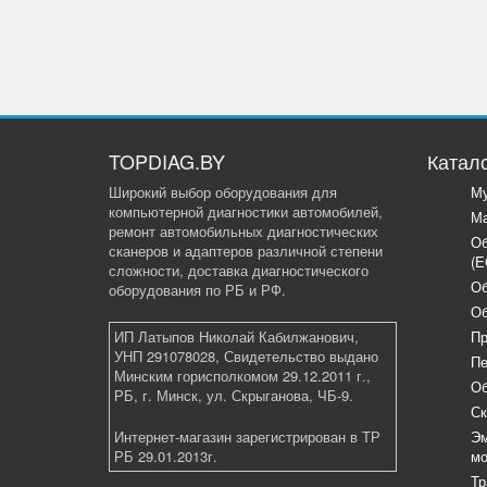
TOPDIAG.BY
Катал
Широкий выбор оборудования для
Му
компьютерной диагностики автомобилей,
Ма
ремонт автомобильных диагностических
Об
сканеров и адаптеров различной степени
(E
сложности, доставка диагностического
Об
оборудования по РБ и РФ.
Об
ИП Латыпов Николай Кабилжанович,
Пр
УНП 291078028, Свидетельство выдано
Пе
Минским горисполкомом 29.12.2011 г.,
Об
РБ, г. Минск, ул. Скрыганова, ЧБ-9.
Ск
Интернет-магазин зарегистрирован в ТР
Эм
РБ 29.01.2013г.
мо
Тр