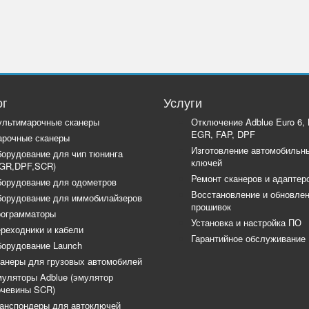
ог
Услуги
льтимарочные сканеры
Отключение Adblue Euro 6,
EGR, FAP, DPF
рочные сканеры
Изготовление автомобильн
орудование для чип тюнинга
ключей
GR,DPF,SCR)
Ремонт сканеров и адаптер
орудование для одометров
Восстановление и обновле
орудование для иммобилайзеров
прошивок
ограмматоры
Установка и настройка ПО
реходники и кабели
Гарантийное обслуживание
орудование Launch
анеры для грузовых автомобилей
уляторы Adblue (эмулятор
чевины SCR)
анспондеры для автоключей