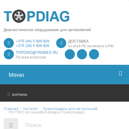
Диагностическое оборудование для автомобилей
+375 (44) 5 829 829
ДОСТАВКА
+375 (29) 5 829 829
по всей РБ (возможна в РФ)
TOPDIAG@YANDEX.RU
По всем вопросам
Меню
Главная
КОРЗИНА
О нас
Главная
Каталог
Транспондеры для автоключей
PCF7935 чип иммобилайзера (транспондер)
Каталог