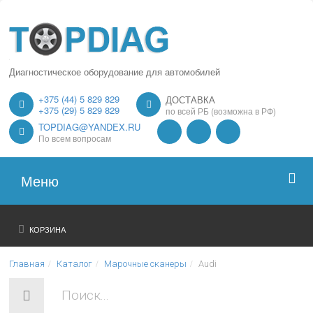
Диагностическое оборудование для автомобилей
+375 (44) 5 829 829
ДОСТАВКА
+375 (29) 5 829 829
по всей РБ (возможна в РФ)
TOPDIAG@YANDEX.RU
По всем вопросам
Меню
Главная
КОРЗИНА
О нас
Главная
Каталог
Марочные сканеры
Audi
Каталог