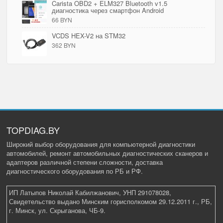
Carista OBD2 + ELM327 Bluetooth v1.5
диагностика через смартфон Android
66 BYN
VCDS HEX-V2 на STM32
362 BYN
TOPDIAG.BY
Широкий выбор оборудования для компьютерной диагностики
автомобилей, ремонт автомобильных диагностических сканеров и
адаптеров различной степени сложности, доставка
диагностического оборудования по РБ и РФ.
ИП Латыпов Николай Кабилжанович, УНП 291078028,
Свидетельство выдано Минским горисполкомом 29.12.2011 г., РБ,
г. Минск, ул. Скрыганова, ЧБ-9.