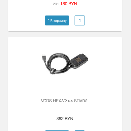
180 BYN
231
В корзину
VCDS HEX-V2 на STM32
362 BYN