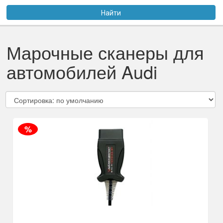
Услуги
Найти
Оплата
Марочные сканеры для
Доставка
автомобилей Audi
Файлы
Статьи
Контакты
%