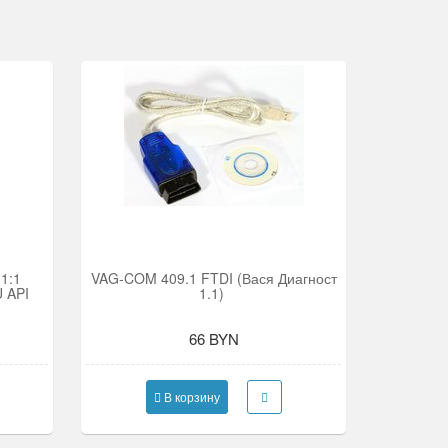
1:1
VAG-COM 409.1 FTDI (Вася Диагност
 API
1.1)
66 BYN
В корзину