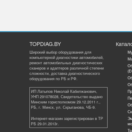
TOPDIAG.BY
Катал
Широкий выбор оборудования для
Му
компьютерной диагностики автомобилей,
Ма
ремонт автомобильных диагностических
Об
сканеров и адаптеров различной степени
(E
сложности, доставка диагностического
Об
оборудования по РБ и РФ.
Об
ИП Латыпов Николай Кабилжанович,
Пр
УНП 291078028, Свидетельство выдано
Пе
Минским горисполкомом 29.12.2011 г.,
Об
РБ, г. Минск, ул. Скрыганова, ЧБ-9.
Ск
Интернет-магазин зарегистрирован в ТР
Эм
РБ 29.01.2013г.
мо
Тр