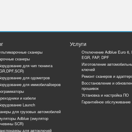
ог
Услуги
льтимарочные сканеры
Отключение Adblue Euro 6,
EGR, FAP, DPF
рочные сканеры
Изготовление автомобильн
орудование для чип тюнинга
ключей
GR,DPF,SCR)
Ремонт сканеров и адаптер
орудование для одометров
Восстановление и обновле
орудование для иммобилайзеров
прошивок
ограмматоры
Установка и настройка ПО
реходники и кабели
Гарантийное обслуживание
орудование Launch
анеры для грузовых автомобилей
уляторы Adblue (эмулятор
чевины SCR)
анспондеры для автоключей