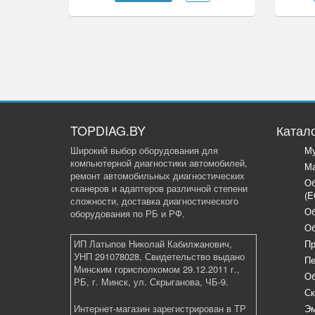
TOPDIAG.BY
Катал
Широкий выбор оборудования для
Му
компьютерной диагностики автомобилей,
Ма
ремонт автомобильных диагностических
Об
сканеров и адаптеров различной степени
(E
сложности, доставка диагностического
Об
оборудования по РБ и РФ.
Об
ИП Латыпов Николай Кабилжанович,
Пр
УНП 291078028, Свидетельство выдано
Пе
Минским горисполкомом 29.12.2011 г.,
Об
РБ, г. Минск, ул. Скрыганова, ЧБ-9.
Ск
Интернет-магазин зарегистрирован в ТР
Эм