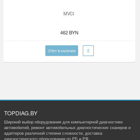
MVCI
462 BYN
Нет в наличии
TOPDIAG.BY
Широкий выбор оборудования для компьютерной диагностики
автомобилей, ремонт автомобильных диагностических сканеров и
адаптеров различной степени сложности, доставка
диагностического оборудования по РБ и РФ.