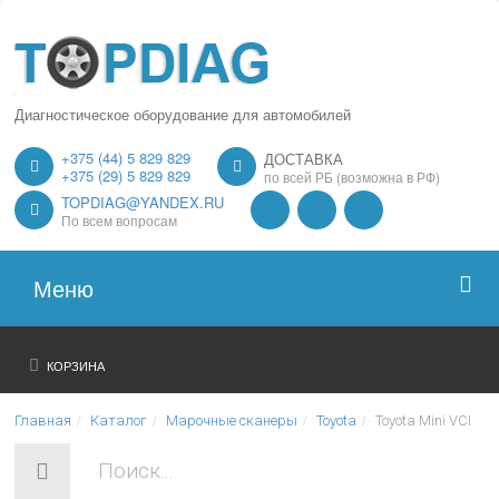
Диагностическое оборудование для автомобилей
+375 (44) 5 829 829
ДОСТАВКА
+375 (29) 5 829 829
по всей РБ (возможна в РФ)
TOPDIAG@YANDEX.RU
По всем вопросам
Меню
Главная
КОРЗИНА
О нас
Главная
Каталог
Марочные сканеры
Toyota
Toyota Mini VCI
Каталог