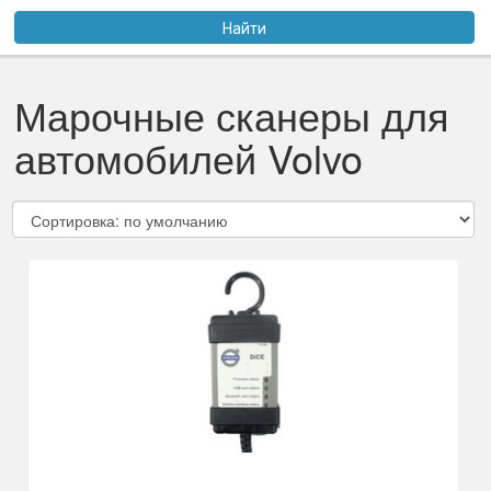
Услуги
Найти
Оплата
Марочные сканеры для
Доставка
автомобилей Volvo
Файлы
Статьи
Контакты