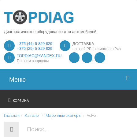
Диагностическое оборудование для автомобилей
+375 (44) 5 829 829
ДОСТАВКА
+375 (29) 5 829 829
по всей РБ (возможна в РФ)
TOPDIAG@YANDEX.RU
По всем вопросам
Меню
Главная
КОРЗИНА
О нас
Главная
Каталог
Марочные сканеры
Volvo
Каталог