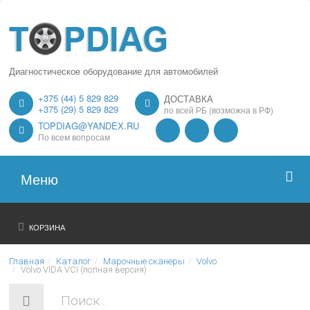
Диагностическое оборудование для автомобилей
+375 (44) 5 829 829
ДОСТАВКА
+375 (29) 5 829 829
по всей РБ (возможна в РФ)
TOPDIAG@YANDEX.RU
По всем вопросам
Меню
Главная
КОРЗИНА
О нас
Главная
Каталог
Марочные сканеры
Volvo
Volvo VIDA VCI (полная версия)
Каталог