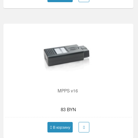
MPPS v16
83 BYN
В корзину