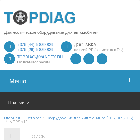
Диагностическое оборудование для автомобилей
+375 (44) 5 829 829
ДОСТАВКА
+375 (29) 5 829 829
по всей РБ (возможна в РФ)
TOPDIAG@YANDEX.RU
По всем вопросам
Меню
Главная
КОРЗИНА
О нас
Главная
Каталог
Оборудование для чип тюнинга (EGR,DPF,SCR)
MPPS v18
Каталог