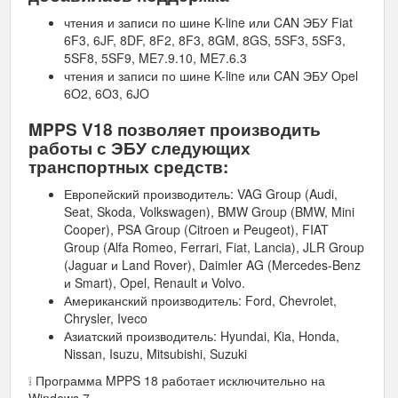
чтения и записи по шине K-line или CAN ЭБУ Fiat
6F3, 6JF, 8DF, 8F2, 8F3, 8GM, 8GS, 5SF3, 5SF3,
5SF8, 5SF9, ME7.9.10, ME7.6.3
чтения и записи по шине K-line или CAN ЭБУ Opel
6O2, 6O3, 6JO
MPPS V18 позволяет производить
работы с ЭБУ следующих
транспортных средств:
Европейский производитель: VAG Group (Audi,
Seat, Skoda, Volkswagen), BMW Group (BMW, Mini
Cooper), PSA Group (Citroen и Peugeot), FIAT
Group (Alfa Romeo, Ferrari, Fiat, Lancia), JLR Group
(Jaguar и Land Rover), Daimler AG (Mercedes-Benz
и Smart), Opel, Renault и Volvo.
Американский производитель: Ford, Chevrolet,
Chrysler, Iveco
Азиатский производитель: Hyundai, Kia, Honda,
Nissan, Isuzu, Mitsubishi, Suzuki
❕ Программа MPPS 18 работает исключительно на