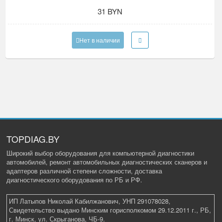
31 BYN
Нет в наличии
TOPDIAG.BY
Широкий выбор оборудования для компьютерной диагностики
автомобилей, ремонт автомобильных диагностических сканеров и
адаптеров различной степени сложности, доставка
диагностического оборудования по РБ и РФ.
ИП Латыпов Николай Кабилжанович, УНП 291078028,
Свидетельство выдано Минским горисполкомом 29.12.2011 г., РБ,
г. Минск, ул. Скрыганова, ЧБ-9.