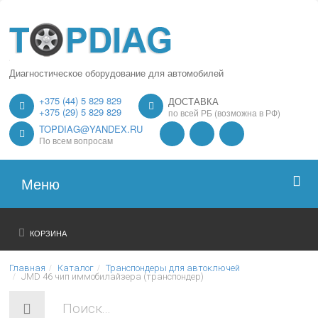
Диагностическое оборудование для автомобилей
+375 (44) 5 829 829
ДОСТАВКА
+375 (29) 5 829 829
по всей РБ (возможна в РФ)
TOPDIAG@YANDEX.RU
По всем вопросам
Меню
Главная
КОРЗИНА
О нас
Главная
Каталог
Транспондеры для автоключей
JMD 46 чип иммобилайзера (транспондер)
Каталог