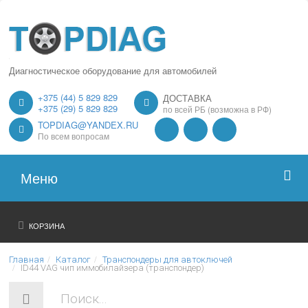
Диагностическое оборудование для автомобилей
+375 (44) 5 829 829
ДОСТАВКА
+375 (29) 5 829 829
по всей РБ (возможна в РФ)
TOPDIAG@YANDEX.RU
По всем вопросам
Меню
Главная
КОРЗИНА
О нас
Главная
Каталог
Транспондеры для автоключей
ID44 VAG чип иммобилайзера (транспондер)
Каталог