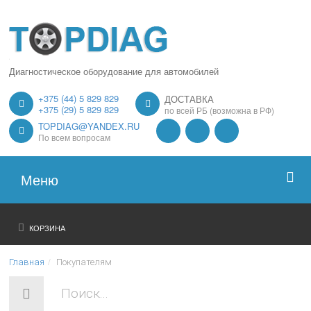
Диагностическое оборудование для автомобилей
+375 (44) 5 829 829
ДОСТАВКА
+375 (29) 5 829 829
по всей РБ (возможна в РФ)
TOPDIAG@YANDEX.RU
По всем вопросам
Меню
Главная
КОРЗИНА
О нас
Главная
Покупателям
Каталог