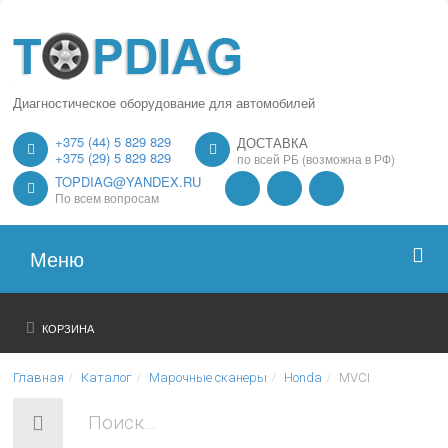
Диагностическое оборудование для автомобилей
+375 (44) 5 829 829
ДОСТАВКА
+375 (29) 5 829 829
по всей РБ (возможна в РФ)
TOPDIAG@YANDEX.RU
По всем вопросам
Меню
Главная
КОРЗИНА
О нас
Главная
Каталог
Марочные сканеры
Honda
MVCI
Каталог