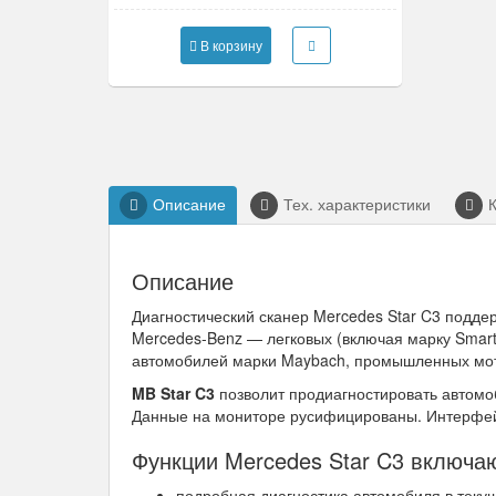
В корзину
Описание
Тех. характеристики
Описание
Диагностический сканер Mercedes Star C3 подде
Mercedes-Benz — легковых (включая марку Smart)
автомобилей марки Maybach, промышленных мото
MB Star C3
позволит продиагностировать автомо
Данные на мониторе русифицированы. Интерфей
Функции Mercedes Star C3 включа
подробная диагностика автомобиля в теку