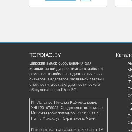
TOPDIAG.BY
Катал
Широкий выбор оборудования для
Му
компьютерной диагностики автомобилей,
Ма
ремонт автомобильных диагностических
Об
сканеров и адаптеров различной степени
(E
сложности, доставка диагностического
Об
оборудования по РБ и РФ.
Об
ИП Латыпов Николай Кабилжанович,
Пр
УНП 291078028, Свидетельство выдано
Пе
Минским горисполкомом 29.12.2011 г.,
Об
РБ, г. Минск, ул. Скрыганова, ЧБ-9.
Ск
Интернет-магазин зарегистрирован в ТР
Эм