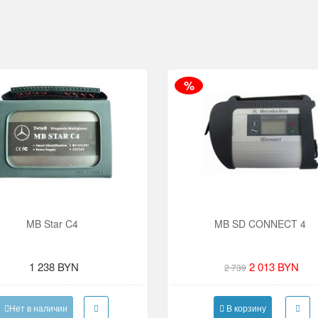
%
MB Star C4
MB SD CONNECT 4
1 238 BYN
2 013 BYN
2 739
Нет в наличии
В корзину