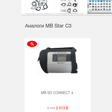
Аналоги MB Star C3
%
MB SD CONNECT 4
2 013 $
2 739