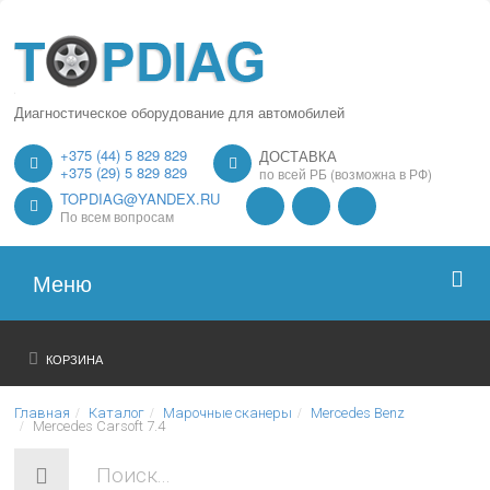
Диагностическое оборудование для автомобилей
+375 (44) 5 829 829
ДОСТАВКА
+375 (29) 5 829 829
по всей РБ (возможна в РФ)
TOPDIAG@YANDEX.RU
По всем вопросам
Меню
Главная
КОРЗИНА
О нас
Главная
Каталог
Марочные сканеры
Mercedes Benz
Mercedes Carsoft 7.4
Каталог